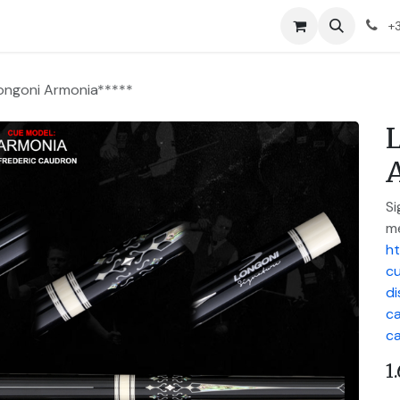
+
ongoni Armonia*****
Si
me
ht
c
di
c
c
1