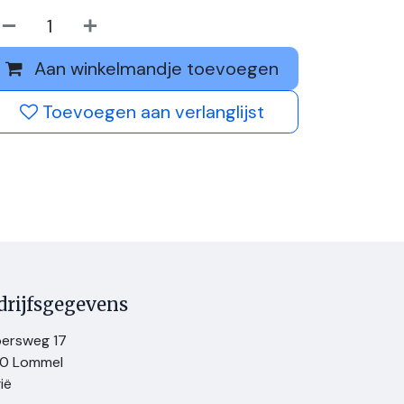
Aan winkelmandje toevoegen
Toevoegen aan verlanglijst
drijfsgegevens
persweg 17
0 Lommel
ië