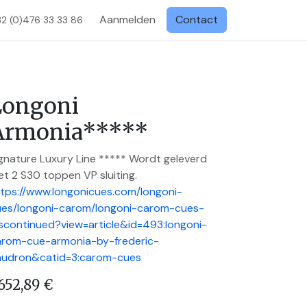
Aanmelden
Contact
32 (0)476 33 33 86
Longoni
Armonia*****
gnature Luxury Line ***** Wordt geleverd
t 2 S30 toppen VP sluiting.
tps://www.longonicues.com/longoni-
ues/longoni-carom/longoni-carom-cues-
scontinued?view=article&id=493:longoni-
arom-cue-armonia-by-frederic-
audron&catid=3:carom-cues
.652,89
€